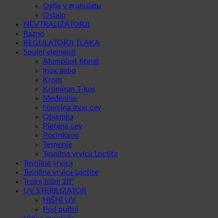
Oglje v granulatu
Ostalo
NEVTRALIZATORJI
Razno
REGULATORJI TLAKA
Spojni elementi
Alumplast fitingi
Inox gebo
Krom
Kromiran T-kos
Medenina
Navojna Inox cev
Objemka
Pletena cev
Pocinkano
Tesnenje
Tesnilna vrvica Loctite
Tesnilna vrvica
Tesnilna vrvica Loctite
Trojni hišni 20''
UV STERILIZATOR
HIŠNI UV
Pod pultni