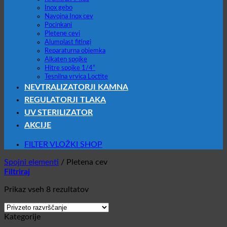
Inox gebo
Navojna Inox cev
Pocinkani
Pletene cevi
Alumplast fitingi
Reparaturna objemka
Alkaten spojke
Hitre spojke 1/4”
Tesnilna vrvica Loctite
NEVTRALIZATORJI KAMNA
REGULATORJI TLAKA
UV STERILIZATOR
AKCIJE
FILTER VLOŽKI SHOP
Spojni elementi
/
Pletena cev
Filtriraj
Prikaz vseh 8 rezultatov
Kategorije