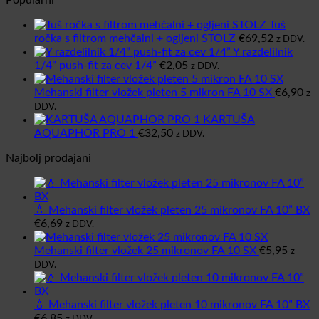
Popularni
Tuš
ročka s filtrom mehčalni + ogljeni STOLZ
€
69,52
z DDV.
Y razdelilnik
1/4” push-fit za cev 1/4”
€
2,05
z DDV.
Mehanski filter vložek pleten 5 mikron FA 10 SX
€
6,90
z
DDV.
KARTUŠA
AQUAPHOR PRO 1
€
32,50
z DDV.
Najbolj prodajani
💧 Mehanski filter vložek pleten 25 mikronov FA 10” BX
€
6,69
z DDV.
Mehanski filter vložek 25 mikronov FA 10 SX
€
5,95
z
DDV.
💧 Mehanski filter vložek pleten 10 mikronov FA 10” BX
€
6,85