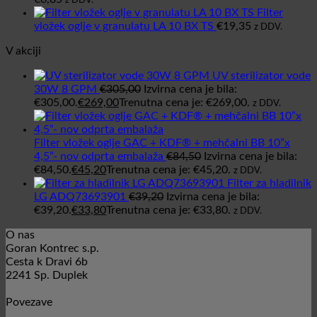
z DDV.
Filter
vložek oglje v granulatu LA 10 BX TS
€
19,35
z DDV.
V akciji
UV sterilizator vode
30W 8 GPM
€
305,00
Izvirna cena je bila:
€305,00.
€
269,00
Trenutna cena je: €269,00.
z DDV.
Filter vložek oglje GAC + KDF® + mehčalni BB 10”x
4,5”- nov odprta embalaža
€
84,50
Izvirna cena je bila:
€84,50.
€
45,20
Trenutna cena je: €45,20.
z DDV.
Filter za hladilnik
LG ADQ73693901
€
39,20
Izvirna cena je bila:
€39,20.
€
33,80
Trenutna cena je: €33,80.
z DDV.
O nas
Goran Kontrec s.p.
Cesta k Dravi 6b
2241 Sp. Duplek
Povezave