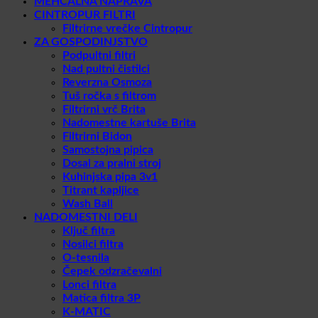
MEHČALNA NAPRAVA
CINTROPUR FILTRI
Filtrirne vrečke Cintropur
ZA GOSPODINJSTVO
Podpultni filtri
Nad pultni čistilci
Reverzna Osmoza
Tuš ročka s filtrom
Filtrirni vrč Brita
Nadomestne kartuše Brita
Filtrirni Bidon
Samostojna pipica
Dosal za pralni stroj
Kuhinjska pipa 3v1
Titrant kapljice
Wash Ball
NADOMESTNI DELI
Ključ filtra
Nosilci filtra
O-tesnila
Čepek odzračevalni
Lonci filtra
Matica filtra 3P
K-MATIC