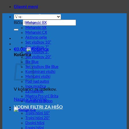
Glavni meni
FILTER VLOŽKI
Išči:
Mehanski BX
Mehanski SX
Mehanski CX
Aktivno oglje
Set vložkov 10”
Set vložkov 7”
€
0,00
Set vložkov 5”
Košarica
Set vložkov 20”
Big Blue
Set vložkov Big Blue
Kombinirani vložki
Mehčalni vložki
Pod-nad pultni
Inox mrežica
V košarici ni izdelkov.
Za hladilnik
Maxtra Pro vrč Brita
Nazaj v trgovino
Kartuša za Bidon
VODNI FILTRI ZA HIŠO
Trojni hišni 10”
Trojni hišni 20”
Dvojni hišni
Enojni hišni