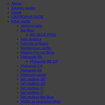
Akcije
Alkaten spojke
Čepek
CINTROPUR FILTRI
Filter vložki
Aktivno oglje
Big Blue
BIG BLUE PFAS
Inox mrežica
Kartuša za Bidon
Kombinirani vložki
Maxtra Pro vrč Brita
Mehanski BX
Mehanski BX 10''
Mehanski CX
Mehanski SX
Mehčalni vložki
Set vložkov 10''
Set vložkov 20''
Set vložkov 5''
Set vložkov 7''
Set vložkov Big Blue
Vložki za podpultni filter