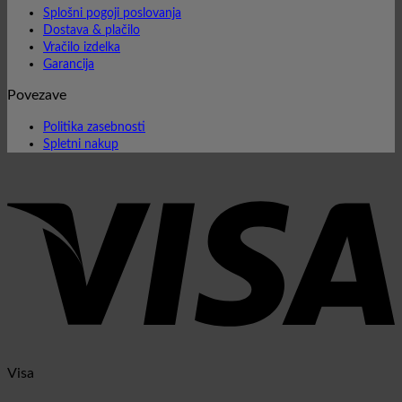
Splošni pogoji poslovanja
Dostava & plačilo
Vračilo izdelka
Garancija
Povezave
Politika zasebnosti
Spletni nakup
Visa