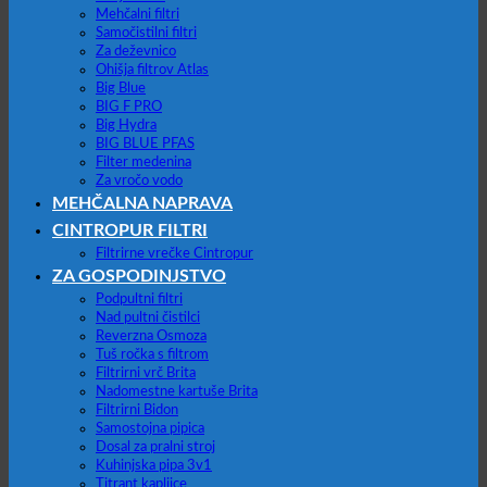
Mehčalni filtri
Samočistilni filtri
Za deževnico
Ohišja filtrov Atlas
Big Blue
BIG F PRO
Big Hydra
BIG BLUE PFAS
Filter medenina
Za vročo vodo
MEHČALNA NAPRAVA
CINTROPUR FILTRI
Filtrirne vrečke Cintropur
ZA GOSPODINJSTVO
Podpultni filtri
Nad pultni čistilci
Reverzna Osmoza
Tuš ročka s filtrom
Filtrirni vrč Brita
Nadomestne kartuše Brita
Filtrirni Bidon
Samostojna pipica
Dosal za pralni stroj
Kuhinjska pipa 3v1
Titrant kapljice