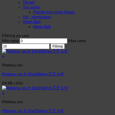
Titrant
Tuš ročka
Polnilo tuš ročke Magic
UV - sterilizator
Wash Ball
Wash Ball
Filtriraj po ceni
Min cena
Max cena
Filtriraj
+
Pletena cev
Pletena cev fi 10x200mm Ž/Ž 3/8”
€
4,88
z DDV.
+
Pletena cev
Pletena cev fi 10x250mm Ž/Ž 3/8”