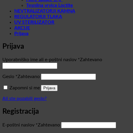
Tesnilna vrvica Loctite
NEVTRALIZATORJI KAMNA
REGULATORJI TLAKA
UV STERILIZATOR
AKCIJE
Prijava
Prijava
Uporabniško ime ali e-poštni naslov
*
Zahtevano
Geslo
*
Zahtevano
Zapomni si me
Prijava
Ali ste pozabili geslo?
Registracija
E-poštni naslov
*
Zahtevano