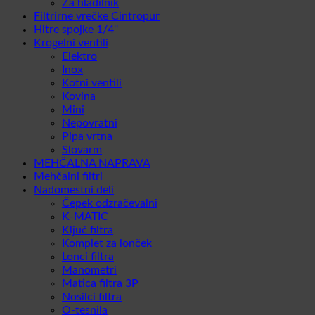
Za hladilnik
Filtrirne vrečke Cintropur
Hitre spojke 1/4''
Krogelni ventili
Elektro
Inox
Kotni ventili
Kovina
Mini
Nepovratni
Pipa vrtna
Slovarm
MEHČALNA NAPRAVA
Mehčalni filtri
Nadomestni deli
Čepek odzračevalni
K-MATIC
Ključ filtra
Komplet za lonček
Lonci filtra
Manometri
Matica filtra 3P
Nosilci filtra
O-tesnila