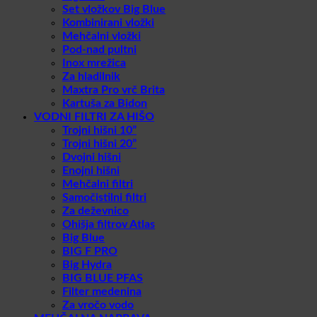
Set vložkov Big Blue
Kombinirani vložki
Mehčalni vložki
Pod-nad pultni
Inox mrežica
Za hladilnik
Maxtra Pro vrč Brita
Kartuša za Bidon
VODNI FILTRI ZA HIŠO
Trojni hišni 10”
Trojni hišni 20”
Dvojni hišni
Enojni hišni
Mehčalni filtri
Samočistilni filtri
Za deževnico
Ohišja filtrov Atlas
Big Blue
BIG F PRO
Big Hydra
BIG BLUE PFAS
Filter medenina
Za vročo vodo