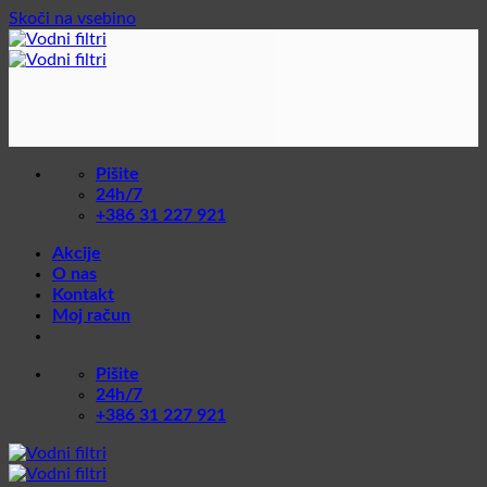
Skoči na vsebino
Pišite
24h/7
+386 31 227 921
Akcije
O nas
Kontakt
Moj račun
Pišite
24h/7
+386 31 227 921