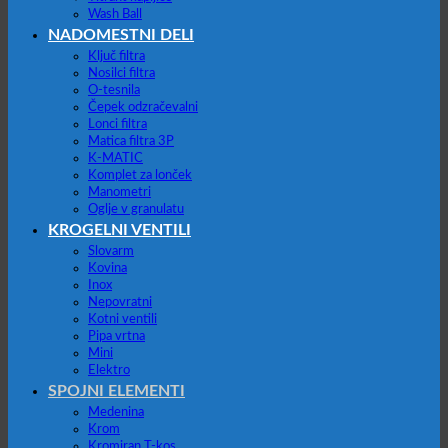
Wash Ball
NADOMESTNI DELI
Ključ filtra
Nosilci filtra
O-tesnila
Čepek odzračevalni
Lonci filtra
Matica filtra 3P
K-MATIC
Komplet za lonček
Manometri
Oglje v granulatu
KROGELNI VENTILI
Slovarm
Kovina
Inox
Nepovratni
Kotni ventili
Pipa vrtna
Mini
Elektro
SPOJNI ELEMENTI
Medenina
Krom
Kromiran T-kos