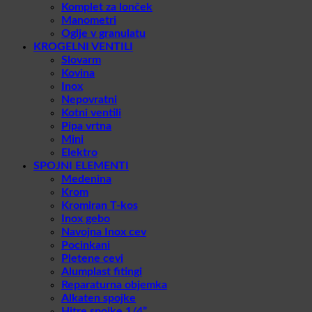
Komplet za lonček
Manometri
Oglje v granulatu
KROGELNI VENTILI
Slovarm
Kovina
Inox
Nepovratni
Kotni ventili
Pipa vrtna
Mini
Elektro
SPOJNI ELEMENTI
Medenina
Krom
Kromiran T-kos
Inox gebo
Navojna Inox cev
Pocinkani
Pletene cevi
Alumplast fitingi
Reparaturna objemka
Alkaten spojke
Hitre spojke 1/4”