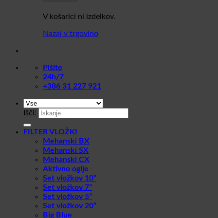
V košarici ni izdelkov.
Nazaj v trgovino
Pišite
24h/7
+386 31 227 921
Išči:
FILTER VLOŽKI
Mehanski BX
Mehanski SX
Mehanski CX
Aktivno oglje
Set vložkov 10”
Set vložkov 7”
Set vložkov 5”
Set vložkov 20”
Big Blue