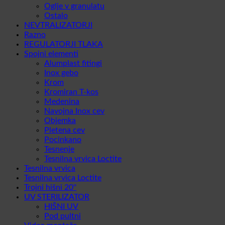
Oglje v granulatu
Ostalo
NEVTRALIZATORJI
Razno
REGULATORJI TLAKA
Spojni elementi
Alumplast fitingi
Inox gebo
Krom
Kromiran T-kos
Medenina
Navojna Inox cev
Objemka
Pletena cev
Pocinkano
Tesnenje
Tesnilna vrvica Loctite
Tesnilna vrvica
Tesnilna vrvica Loctite
Trojni hišni 20''
UV STERILIZATOR
HIŠNI UV
Pod pultni