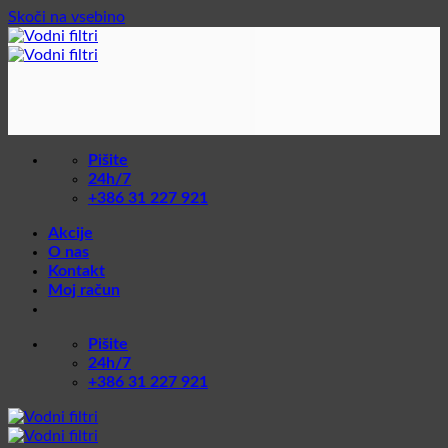
Skoči na vsebino
Pišite
24h/7
+386 31 227 921
Akcije
O nas
Kontakt
Moj račun
Pišite
24h/7
+386 31 227 921