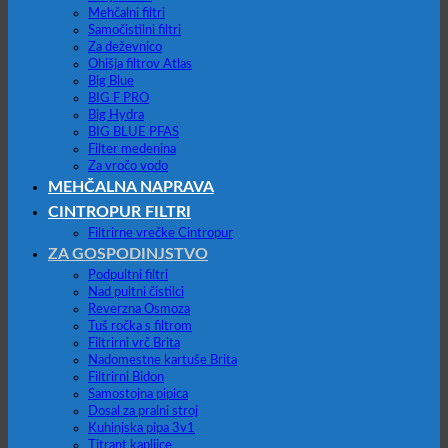
Mehčalni filtri
Samočistilni filtri
Za deževnico
Ohišja filtrov Atlas
Big Blue
BIG F PRO
Big Hydra
BIG BLUE PFAS
Filter medenina
Za vročo vodo
MEHČALNA NAPRAVA
CINTROPUR FILTRI
Filtrirne vrečke Cintropur
ZA GOSPODINJSTVO
Podpultni filtri
Nad pultni čistilci
Reverzna Osmoza
Tuš ročka s filtrom
Filtrirni vrč Brita
Nadomestne kartuše Brita
Filtrirni Bidon
Samostojna pipica
Dosal za pralni stroj
Kuhinjska pipa 3v1
Titrant kapljice