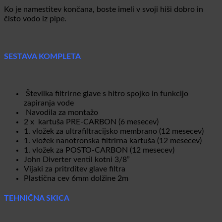
Ko je namestitev končana, boste imeli v svoji hiši dobro in
čisto vodo iz pipe.
SESTAVA KOMPLETA
Številka filtrirne glave s hitro spojko in funkcijo
zapiranja vode
Navodila za montažo
2 x kartuša PRE-CARBON (6 mesecev)
1. vložek za ultrafiltracijsko membrano (12 mesecev)
1. vložek nanotronska filtrirna kartuša (12 mesecev)
1. vložek za POSTO-CARBON (12 mesecev)
John Diverter ventil kotni 3/8”
Vijaki za pritrditev glave filtra
Plastična cev 6mm dolžine 2m
TEHNIČNA SKICA