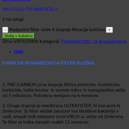
NA VOLJO PO NAROČILU!
1 na zalogi
Podpultni filter vode 4 stopnje filtracije količina
Dodaj v košarico
Šifra:
VZFILT0400
Kategoriji:
Podpultni filtri
,
za gospodinjstvo
Opis
FUNKCIJE POSAMEZNEGA FILTER VLOŽKA
1. PRE-CARBON prva stopnja filtrira pesticide, insekticide,
herbicide, težke kovine in seveda mikro in nanoplastike večje
od 5 mikronov. Potrebna menjava na 6 mesecev.
2. Druga stopnja je membrana ULTRAFILTER, ki ima pore le
2mikrona. Ta filter vložek zaustavi vse škodljive bakterije v
vodi, ampak tudi nekatere vrste VIRUS-a, večje od 2mikrona.
Ta filter je treba menjati vsakih 12 mesecev.