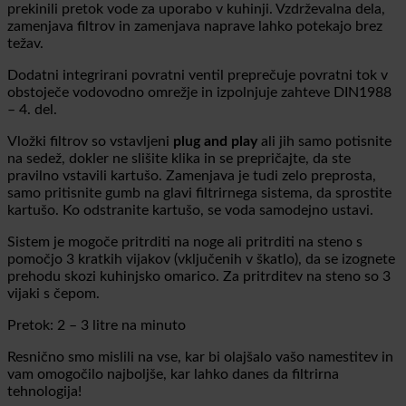
prekinili pretok vode za uporabo v kuhinji.
Vzdrževalna dela,
zamenjava filtrov in zamenjava naprave lahko potekajo brez
težav.
Dodatni integrirani povratni ventil preprečuje povratni tok v
obstoječe vodovodno omrežje in izpolnjuje zahteve DIN1988
– 4. del.
Vložki filtrov so vstavljeni
plug and play
ali jih samo potisnite
na sedež, dokler ne slišite klika in se prepričajte, da ste
pravilno vstavili kartušo. Zamenjava je tudi zelo preprosta,
samo pritisnite gumb na glavi filtrirnega sistema, da sprostite
kartušo. Ko odstranite kartušo, se voda samodejno ustavi.
Sistem je mogoče pritrditi na noge ali pritrditi na steno s
pomočjo 3 kratkih vijakov (vključenih v škatlo), da se izognete
prehodu skozi kuhinjsko omarico. Za pritrditev na steno so 3
vijaki s čepom.
Pretok: 2 – 3 litre na minuto
Resnično smo mislili na vse, kar bi olajšalo vašo namestitev in
vam omogočilo najboljše, kar lahko danes da filtrirna
tehnologija!