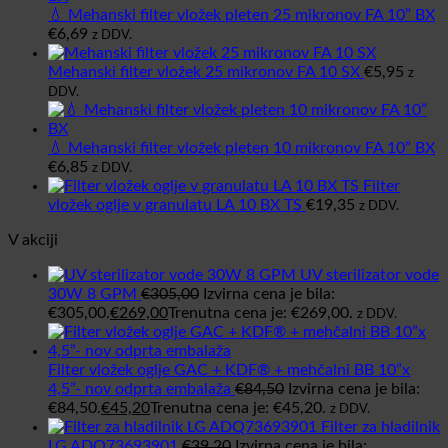
💧 Mehanski filter vložek pleten 25 mikronov FA 10” BX
€
6,69
z DDV.
Mehanski filter vložek 25 mikronov FA 10 SX
€
5,95
z
DDV.
💧 Mehanski filter vložek pleten 10 mikronov FA 10” BX
€
6,85
z DDV.
Filter
vložek oglje v granulatu LA 10 BX TS
€
19,35
z DDV.
V akciji
UV sterilizator vode
30W 8 GPM
€
305,00
Izvirna cena je bila:
€305,00.
€
269,00
Trenutna cena je: €269,00.
z DDV.
Filter vložek oglje GAC + KDF® + mehčalni BB 10”x
4,5”- nov odprta embalaža
€
84,50
Izvirna cena je bila:
€84,50.
€
45,20
Trenutna cena je: €45,20.
z DDV.
Filter za hladilnik
LG ADQ73693901
€
39,20
Izvirna cena je bila: