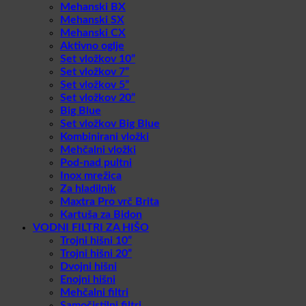
Mehanski BX
Mehanski SX
Mehanski CX
Aktivno oglje
Set vložkov 10”
Set vložkov 7”
Set vložkov 5”
Set vložkov 20”
Big Blue
Set vložkov Big Blue
Kombinirani vložki
Mehčalni vložki
Pod-nad pultni
Inox mrežica
Za hladilnik
Maxtra Pro vrč Brita
Kartuša za Bidon
VODNI FILTRI ZA HIŠO
Trojni hišni 10”
Trojni hišni 20”
Dvojni hišni
Enojni hišni
Mehčalni filtri
Samočistilni filtri