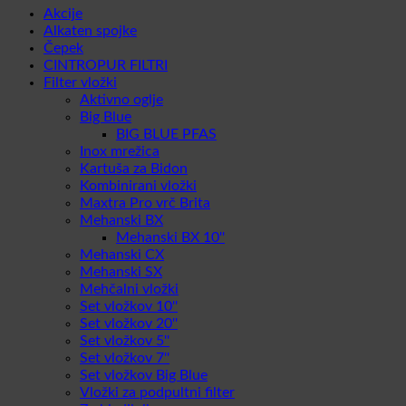
Akcije
Alkaten spojke
Čepek
CINTROPUR FILTRI
Filter vložki
Aktivno oglje
Big Blue
BIG BLUE PFAS
Inox mrežica
Kartuša za Bidon
Kombinirani vložki
Maxtra Pro vrč Brita
Mehanski BX
Mehanski BX 10''
Mehanski CX
Mehanski SX
Mehčalni vložki
Set vložkov 10''
Set vložkov 20''
Set vložkov 5''
Set vložkov 7''
Set vložkov Big Blue
Vložki za podpultni filter