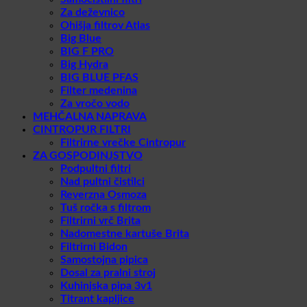
Za deževnico
Ohišja filtrov Atlas
Big Blue
BIG F PRO
Big Hydra
BIG BLUE PFAS
Filter medenina
Za vročo vodo
MEHČALNA NAPRAVA
CINTROPUR FILTRI
Filtrirne vrečke Cintropur
ZA GOSPODINJSTVO
Podpultni filtri
Nad pultni čistilci
Reverzna Osmoza
Tuš ročka s filtrom
Filtrirni vrč Brita
Nadomestne kartuše Brita
Filtrirni Bidon
Samostojna pipica
Dosal za pralni stroj
Kuhinjska pipa 3v1
Titrant kapljice