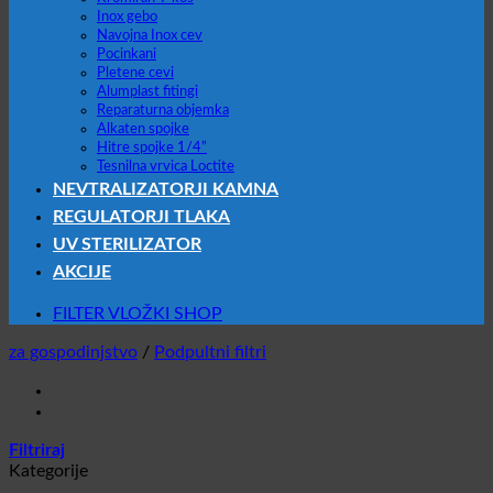
Inox gebo
Navojna Inox cev
Pocinkani
Pletene cevi
Alumplast fitingi
Reparaturna objemka
Alkaten spojke
Hitre spojke 1/4”
Tesnilna vrvica Loctite
NEVTRALIZATORJI KAMNA
REGULATORJI TLAKA
UV STERILIZATOR
AKCIJE
FILTER VLOŽKI SHOP
za gospodinjstvo
/
Podpultni filtri
Filtriraj
Kategorije