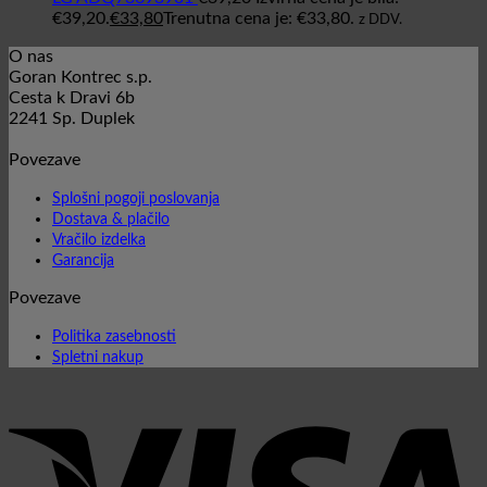
€39,20.
€
33,80
Trenutna cena je: €33,80.
z DDV.
O nas
Goran Kontrec s.p.
Cesta k Dravi 6b
2241 Sp. Duplek
Povezave
Splošni pogoji poslovanja
Dostava & plačilo
Vračilo izdelka
Garancija
Povezave
Politika zasebnosti
Spletni nakup