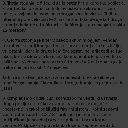
3. Tretja stopnja je filter, ki ga je patentiralo korejsko podjetje,
ki z interakcijo keramičnih delov ustvari elektropozitivno
polje, ki zajame in ustavi mikroorganizme in viruse. Tudi ta
filter ima pore velikosti le 2 mikrona in tako deluje kot druga
stopnja dodatne ultrafiltracije. Ta filter je treba menjati vsakih
12 mesecev.
4. Četrta stopnja je filter vložek z aktivnim ogljem, vendar
tokrat veliko bolj kompakten kot prva stopnja. Tu se izločijo
vsi ostanki klora in druge kemične sestavine, prilagodi se tudi
okus, ker se izloči vsa kemična komponenta, ki je še vedno v
vaši vodi. Vsebnost pore v tem filtru znaša 2 mikrona in ga je
treba menjati vsakih 12 mesecev.
Ta filtrirni sistem je enostavno namestiti brez posebnega
tehničnega znanja. Navodila za fotografiranje so preprosta in
jasna.
V komplet smo dodali tudi kotni zaporni ventil, ki ustvarja
drugo priključno točko za vodo, na katero je mogoče
enostavno in takoj priključiti filtrirni sistem .
Kotni zaporni
ventil John Guest z G3 / 8 ”
priključki
in
6 mm vtičnim
priključkom je posebej razvit za priključitev na kotne
ventile.
Priključek naprave lahko ločeno zaprete, ne da bi