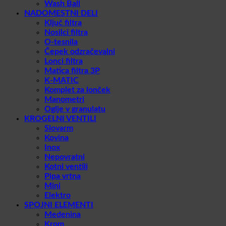
Wash Ball
NADOMESTNI DELI
Ključ filtra
Nosilci filtra
O-tesnila
Čepek odzračevalni
Lonci filtra
Matica filtra 3P
K-MATIC
Komplet za lonček
Manometri
Oglje v granulatu
KROGELNI VENTILI
Slovarm
Kovina
Inox
Nepovratni
Kotni ventili
Pipa vrtna
Mini
Elektro
SPOJNI ELEMENTI
Medenina
Krom