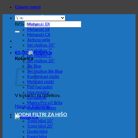
Glavni meni
FILTER VLOŽKI
Išči:
Mehanski BX
Mehanski SX
Mehanski CX
Aktivno oglje
Set vložkov 10”
Set vložkov 7”
€
0,00
Set vložkov 5”
Košarica
Set vložkov 20”
Big Blue
Set vložkov Big Blue
Kombinirani vložki
Mehčalni vložki
Pod-nad pultni
Inox mrežica
V košarici ni izdelkov.
Za hladilnik
Maxtra Pro vrč Brita
Nazaj v trgovino
Kartuša za Bidon
VODNI FILTRI ZA HIŠO
Trojni hišni 10”
Trojni hišni 20”
Dvojni hišni
Enojni hišni