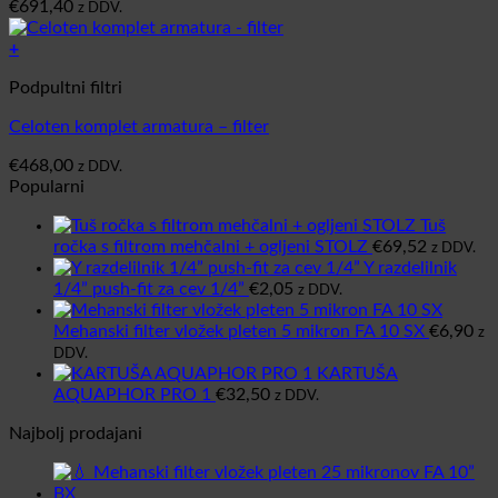
€
691,40
z DDV.
+
Podpultni filtri
Celoten komplet armatura – filter
€
468,00
z DDV.
Popularni
Tuš
ročka s filtrom mehčalni + ogljeni STOLZ
€
69,52
z DDV.
Y razdelilnik
1/4” push-fit za cev 1/4”
€
2,05
z DDV.
Mehanski filter vložek pleten 5 mikron FA 10 SX
€
6,90
z
DDV.
KARTUŠA
AQUAPHOR PRO 1
€
32,50
z DDV.
Najbolj prodajani