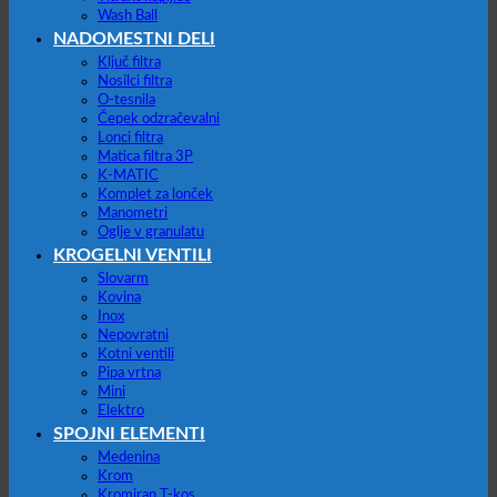
Wash Ball
NADOMESTNI DELI
Ključ filtra
Nosilci filtra
O-tesnila
Čepek odzračevalni
Lonci filtra
Matica filtra 3P
K-MATIC
Komplet za lonček
Manometri
Oglje v granulatu
KROGELNI VENTILI
Slovarm
Kovina
Inox
Nepovratni
Kotni ventili
Pipa vrtna
Mini
Elektro
SPOJNI ELEMENTI
Medenina
Krom
Kromiran T-kos