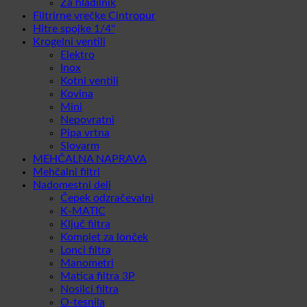
Za hladilnik
Filtrirne vrečke Cintropur
Hitre spojke 1/4''
Krogelni ventili
Elektro
Inox
Kotni ventili
Kovina
Mini
Nepovratni
Pipa vrtna
Slovarm
MEHČALNA NAPRAVA
Mehčalni filtri
Nadomestni deli
Čepek odzračevalni
K-MATIC
Ključ filtra
Komplet za lonček
Lonci filtra
Manometri
Matica filtra 3P
Nosilci filtra
O-tesnila