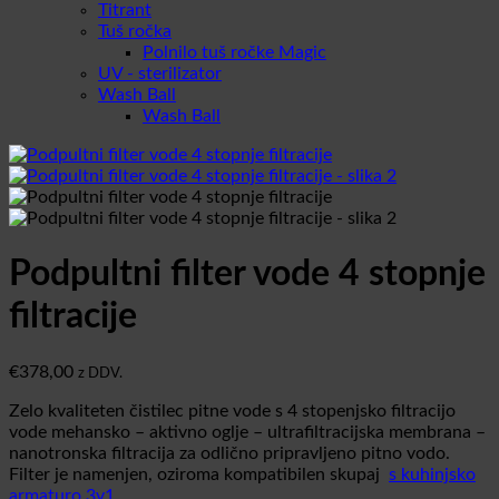
Titrant
Tuš ročka
Polnilo tuš ročke Magic
UV - sterilizator
Wash Ball
Wash Ball
Podpultni filter vode 4 stopnje
filtracije
€
378,00
z DDV.
Zelo kvaliteten čistilec pitne vode s 4 stopenjsko filtracijo
vode mehansko – aktivno oglje – ultrafiltracijska membrana –
nanotronska filtracija za odlično pripravljeno pitno vodo.
Filter je namenjen, oziroma kompatibilen skupaj
s kuhinjsko
armaturo 3v1.