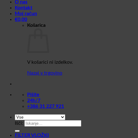
O nas
Kontakt
Moj račun
€
0,00
Košarica
V košarici ni izdelkov.
Nazaj v trgovino
Pišite
24h/7
+386 31 227 921
Išči:
FILTER VLOŽKI