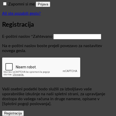
Zapomni si me
Prijava
Ali ste pozabili geslo?
Registracija
E-poštni naslov
*
Zahtevano
Na e-poštni naslov boste prejeli povezavo za nastavitev
novega gesla.
Vaši osebni podatki bodo služili za izboljšavo vaše
uporabniške izkušnje na naši spletni strani, za upravljanje
dostopa do vašega računa in druge namene, opisane v
[Splošni pogoji poslovanja].
Registracija