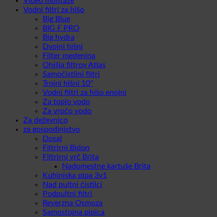
Video montaže
Vodni filtri za hišo
Big Blue
BIG F PRO
Big hydra
Dvojni hišni
Filter medenina
Ohišja filtrov Atlas
Samočistilni filtri
Trojni hišni 10''
Vodni filtri za hišo enojni
Za toplo vodo
Za vročo vodo
Za deževnico
za gospodinjstvo
Dosal
Filtrirni Bidon
Filtrirni vrč Brita
Nadomestne kartuše Brita
Kuhinjska pipa 3v1
Nad pultni čistilci
Podpultni filtri
Reverzna Osmoza
Samostojna pipica