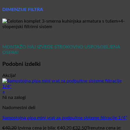
DIMENZIJE FILTRA
MONTAŽO NAJ IZVEDE STROKOVNO USPOSOBLJENA
OSEBA!
Podobni izdelki
Akcija!
+
Ni na zalogi
Nadomestni deli
Samostojna pipa mini vrat za podpultne sisteme filtracije 1/4”
€
40,20
Izvirna cena je bila: €40,20.
€
32,50
Trenutna cena je: