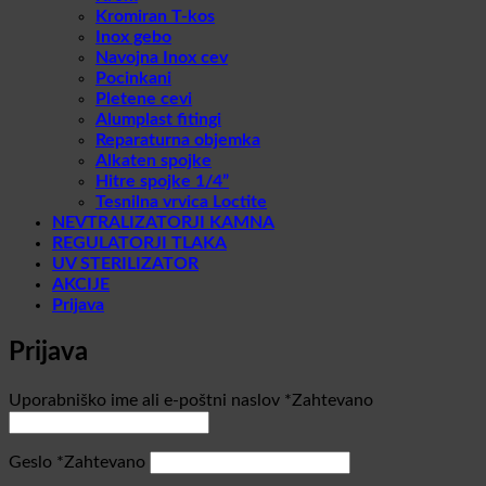
Kromiran T-kos
Inox gebo
Navojna Inox cev
Pocinkani
Pletene cevi
Alumplast fitingi
Reparaturna objemka
Alkaten spojke
Hitre spojke 1/4”
Tesnilna vrvica Loctite
NEVTRALIZATORJI KAMNA
REGULATORJI TLAKA
UV STERILIZATOR
AKCIJE
Prijava
Prijava
Uporabniško ime ali e-poštni naslov
*
Zahtevano
Geslo
*
Zahtevano