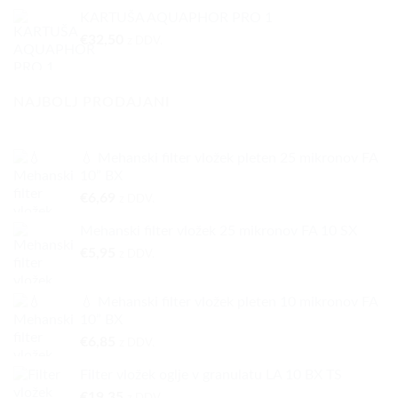
KARTUŠA AQUAPHOR PRO 1
€
32,50
z DDV.
NAJBOLJ PRODAJANI
💧 Mehanski filter vložek pleten 25 mikronov FA
10” BX
€
6,69
z DDV.
Mehanski filter vložek 25 mikronov FA 10 SX
€
5,95
z DDV.
💧 Mehanski filter vložek pleten 10 mikronov FA
10” BX
€
6,85
z DDV.
Filter vložek oglje v granulatu LA 10 BX TS
€
19,35
z DDV.