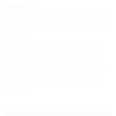
€
15,04
z DDV.
Pocinkan kradljivček proizvajalca GEBO je odlična rešitev
za ustvarjanje novega cevnega voda iz že obstoječe cevi, to
pa lahko storimo tudi brez da bi obstoječo cev izpraznili /
zapirali pretok.
Priloženo notranje tesnilo in sam kradljivček enostavno
namestimo na cev na željenem mestu in ju pritrdimo s
priloženimi vijaki. Na odrptino kradljivčka pritrdimo
krogelni ali zaporni ventil, ki ga nato pomaknemo v odprto
pozicijo. Skozi odprtino ventila ter kradljivčka izvrtamo
luknjo v obstoječo cev, takoj za tem pa krogelni ventil
pomaknemo v zaprto pozicijo, da preprečimo nadaljnje
izlivanje vode.
Pocinkana objemka z navojem 1'' - 3/4'' količina