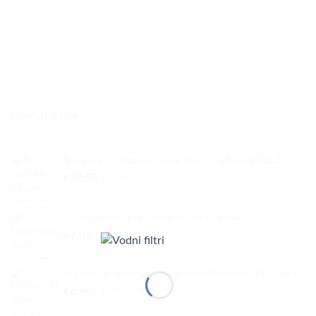
POPULARNI
Tuš ročka s filtrom mehčalni + ogljeni STOLZ
€
69,52
z DDV.
Y razdelilnik 1/4” push-fit za cev 1/4”
€
2,05
z DDV.
Mehanski filter vložek pleten 5 mikron FA 10 SX
€
6,90
z DDV.