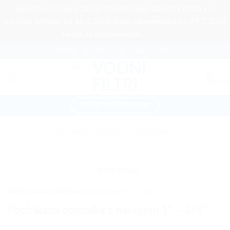
Spoštovani kupci, zaradi kolektivnega dopusta bodo vsa
naročila oddana od 16.7.2026 dalje odpremljena po 27.7.2026
Hvala za razumevanje.
Opusti
Skoči
PIŠITE
24H/7
+386 31 227 921
na
vsebino
FILTER VLOŽKI SHOP
SPOJNI ELEMENTI
/
OBJEMKA
FILTRIRAJ
Pocinkana objemka z navojem 1” – 3/4”