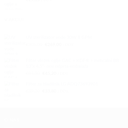
V AKCIJI
UV sterilizator vode 30W 8 GPM
Izvirna
Trenutna
€
305,00
€
269,00
z DDV.
cena
cena
je
je:
Filter vložek oglje GAC + KDF® + mehčalni BB
bila:
€269,00.
10”x 4,5”- nov odprta embalaža
€305,00.
Izvirna
Trenutna
€
84,50
€
45,20
z DDV.
cena
cena
Filter za hladilnik LG ADQ73693901
je
je:
Izvirna
Trenutna
€
39,20
bila:
€
33,80
€45,20.
z DDV.
cena
cena
€84,50.
je
je:
bila:
€33,80.
€39,20.
O NAS