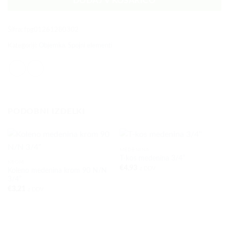
DODAJ V KOŠARICO
Šifra:
fpg01261280302
Kategoriji:
Objemka
,
Spojni elementi
PODOBNI IZDELKI
MEDENINA
T-kos medenina 3/4”
KROM
€
4,93
z DDV.
Koleno medenina krom 90 N/N
3/4”
€
3,21
z DDV.