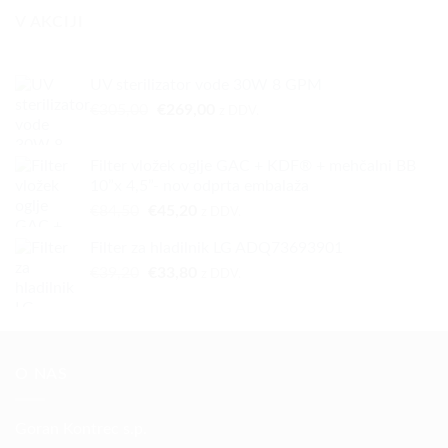
V AKCIJI
UV sterilizator vode 30W 8 GPM
Izvirna
Trenutna
€
305,00
€
269,00
z DDV.
cena
cena
je
je:
Filter vložek oglje GAC + KDF® + mehčalni BB
bila:
€269,00.
10”x 4,5”- nov odprta embalaža
€305,00.
Izvirna
Trenutna
€
84,50
€
45,20
z DDV.
cena
cena
Filter za hladilnik LG ADQ73693901
je
je:
Izvirna
Trenutna
€
39,20
bila:
€
33,80
€45,20.
z DDV.
cena
cena
€84,50.
je
je:
bila:
€33,80.
€39,20.
O NAS
Goran Kontrec s.p.