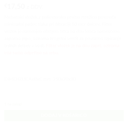
€
17,50
z DDV.
Mehanski vložek z poliestersko pralno mrežico povzroča
minimalni padec tlaka pri filtraciji 50 mcr delcev. Filter
vložek je namenjen ohišjem filtra na dnu lonca nameščeno
zaporno pipo, oziroma krogelni ventil za povratno izpiranje
trdnih delcev v vodi.
Filter vložek je na dnu zaprt, oziroma
ima samo odprtino na vrhu.
DIMENZIJE AxBxC mm 250x70x30
1 na zalogi
DODAJ V KOŠARICO