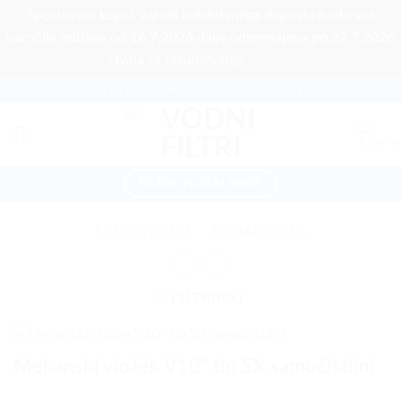
Spoštovani kupci, zaradi kolektivnega dopusta bodo vsa
naročila oddana od 16.7.2026 dalje odpremljena po 27.7.2026
Hvala za razumevanje.
Opusti
Skoči
PIŠITE
24H/7
+386 31 227 921
na
vsebino
FILTER VLOŽKI SHOP
FILTER VLOŽKI
/
MEHANSKI SX
FILTRIRAJ
Mehanski vložek V10” tip SX samočistilni