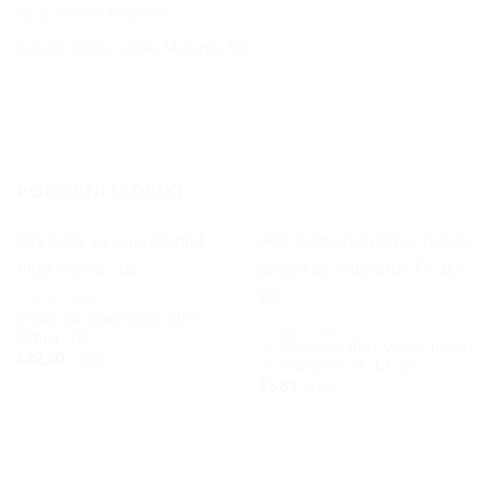
Šifra:
3830017083126
Kategoriji:
Filter vložki
,
Mehanski SX
PODOBNI IZDELKI
FILTER VLOŽKI
Vložek za samočistilni filter
FILTER VLOŽKI
60mcr. 10”
💧 Mehanski filter vložek pleten
€
22,20
z DDV.
25 mikronov FA 10” BX
€
6,69
z DDV.