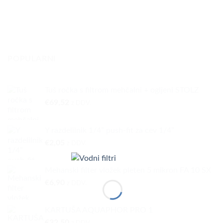
POPULARNI
Tuš ročka s filtrom mehčalni + ogljeni STOLZ
€
69,52
z DDV.
Y razdelilnik 1/4” push-fit za cev 1/4”
€
2,05
z DDV.
Mehanski filter vložek pleten 5 mikron FA 10 SX
€
6,90
z DDV.
KARTUŠA AQUAPHOR PRO 1
€
32,50
z DDV.