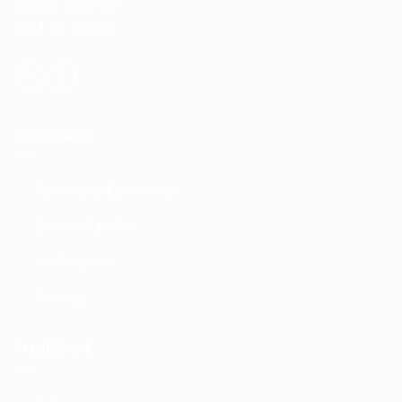
Cesta k Dravi 6b
2241 Sp. Duplek
POVEZAVE
Splošni pogoji poslovanja
Dostava & plačilo
Vračilo izdelka
Garancija
POVEZAVE