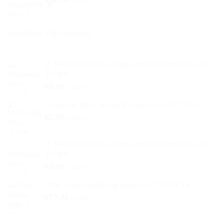
NAJBOLJ PRODAJANI
💧 Mehanski filter vložek pleten 25 mikronov FA
10” BX
€
6,69
z DDV.
Mehanski filter vložek 25 mikronov FA 10 SX
€
5,95
z DDV.
💧 Mehanski filter vložek pleten 10 mikronov FA
10” BX
€
6,85
z DDV.
Filter vložek oglje v granulatu LA 10 BX TS
€
19,35
z DDV.