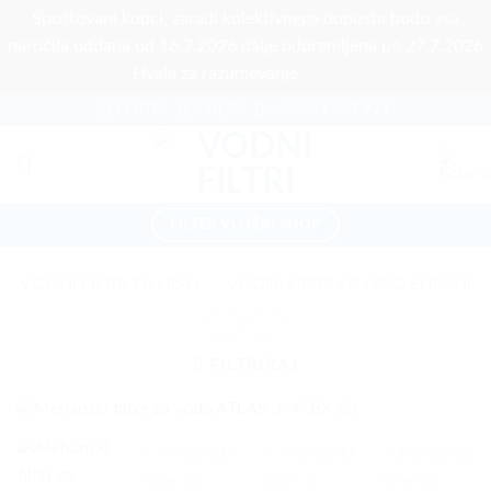
Spoštovani kupci, zaradi kolektivnega dopusta bodo vsa
naročila oddana od 16.7.2026 dalje odpremljena po 27.7.2026
Hvala za razumevanje.
Opusti
Skoči
PIŠITE
24H/7
+386 31 227 921
na
vsebino
FILTER VLOŽKI SHOP
VODNI FILTRI ZA HIŠO
/
VODNI FILTRI ZA HIŠO ENOJNI
FILTRIRAJ