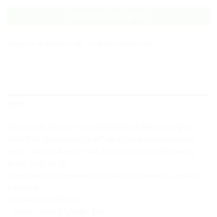
DODAJ V KOŠARICO
Kategoriji:
Vodni filtri za hišo
,
Vodni filtri za hišo enojni
OPIS
V loncu filtra je nameščen pralni
Vložek filtra z mrežico
ATLAS RL 50 mikronov V10” tip BX
, ki preprečuje vstop
vsem trdnim delcem v vodi, ki so večji od 50 mikronov (
pesek, mulj, opilki…)
Priporočena menjava filter vložka na 24 mesecev, oziroma
po potrebi.
KOMPLET VSEBUJE:
– Ohišje filtra ATLAS BX 3/4”