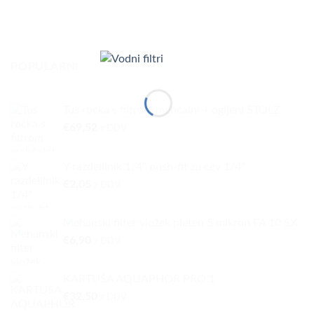
POPULARNI
Tuš ročka s filtrom mehčalni + ogljeni STOLZ
€
69,52
z DDV.
Y razdelilnik 1/4” push-fit za cev 1/4”
€
2,05
z DDV.
Mehanski filter vložek pleten 5 mikron FA 10 SX
€
6,90
z DDV.
KARTUŠA AQUAPHOR PRO 1
€
32,50
z DDV.