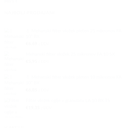
NAJBOLJ PRODAJANI
💧 Mehanski filter vložek pleten 25 mikronov FA
10” BX
€
6,69
z DDV.
Mehanski filter vložek 25 mikronov FA 10 SX
€
5,95
z DDV.
💧 Mehanski filter vložek pleten 10 mikronov FA
10” BX
€
6,85
z DDV.
Filter vložek oglje v granulatu LA 10 BX TS
€
19,35
z DDV.
V AKCIJI