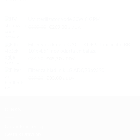
UV sterilizator vode 30W 8 GPM
Izvirna
Trenutna
€
305,00
€
269,00
z DDV.
cena
cena
je
je:
Filter vložek oglje GAC + KDF® + mehčalni BB
bila:
€269,00.
10”x 4,5”- nov odprta embalaža
€305,00.
Izvirna
Trenutna
€
84,50
€
45,20
z DDV.
cena
cena
Filter za hladilnik LG ADQ73693901
je
je:
Izvirna
Trenutna
€
39,20
bila:
€
33,80
€45,20.
z DDV.
cena
cena
€84,50.
je
je:
bila:
€33,80.
€39,20.
O NAS
Goran Kontrec s.p.
Cesta k Dravi 6b