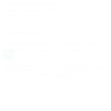
–
Vložek filtra z mrežico 50mcr.
–
Ključ filtra za menjavo vložkov
–
Stenski nosilec z vijaki
PODOBNI IZDELKI
Akcija!
AKCIJE
Trojni hišni filter ATLAS Hydra
OHIŠJA FILTROV ATLAS
RAH LA 1” komplet
Filter trojno ohišje 3/4” ATLAS
Izvirna
Trenutna
€
167,00
€
147,80
z DDV.
Triplex Plus 3P BX 10”
cena
cena
Najboljša cena* v 30 dneh:
€
147,80
je
je:
€
105,17
z DDV.
bila:
€147,80.
€167,00.