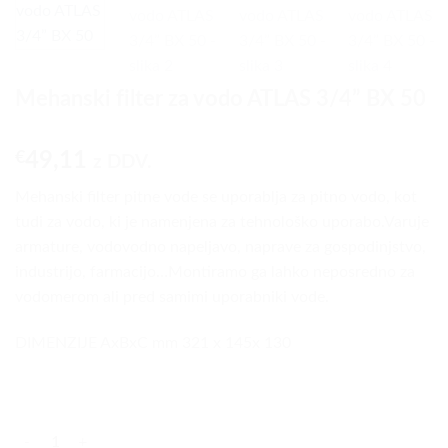
Mehanski filter za vodo ATLAS 3/4” BX 50
€
49,11
z DDV.
Mehanski filter pitne vode se uporablja za pitno vodo, kot
tudi za vodo, ki je namenjena za tehnološko uporabo.Varuje
armature, vodovodno napeljavo, naprave za gospodinjstvo,
industrijo, farmacijo…Montiramo ga lahko neposredno za
vodomerom ali pred samimi uporabniki vode.
DIMENZIJE AxBxC mm 321 x 145x 130
Mehanski filter za vodo ATLAS 3/4” BX 50 količina