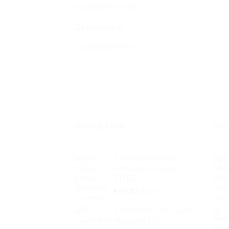
Vodni filtri za hišo
Za deževnico
za gospodinjstvo
POPULARNI
NA
Tuš ročka s filtrom
mehčalni + ogljeni
STOLZ
€
69,52
z DDV.
Y razdelilnik 1/4” push-
fit za cev 1/4”