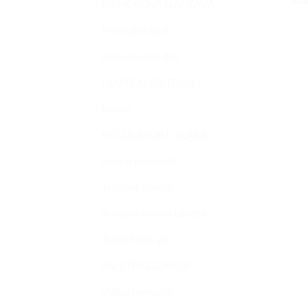
€
34
MEHČALNA NAPRAVA
Mehčalni filtri
Nadomestni deli
NEVTRALIZATORJI
Razno
REGULATORJI TLAKA
Spojni elementi
Tesnilna vrvica
Tesnilna vrvica Loctite
Trojni hišni 20''
UV STERILIZATOR
Video montaže