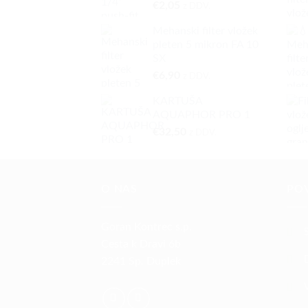
€
2,05
z DDV.
Mehanski filter vložek
pleten 5 mikron FA 10
SX
€
6,90
z DDV.
KARTUŠA
AQUAPHOR PRO 1
€
32,50
z DDV.
O NAS
PO
Goran Kontrec s.p.
Cesta k Dravi 6b
2241 Sp. Duplek
V