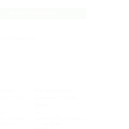
DODAJ V KOŠARICO
22
ovina
,
Krogelni ventili
+
NTILI
KOVINA
+
il s privijalom
Krogelni ventil s privijalom 1”
a Slovarm
– ročka Kovina
KROGELNI VENTILI