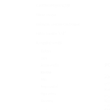
CINTROPUR FILTRI
Filter vložki
Filtrirne vrečke Cintropur
Hitre spojke 1/4''
Krogelni ventili
Elektro
Inox
P
Kotni ventili
Kovina
Mini
Nepovratni
Pipa vrtna
KOV
Slovarm
Kro
– m