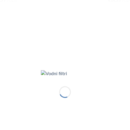
,77
€
14,33
z DDV.
z DD