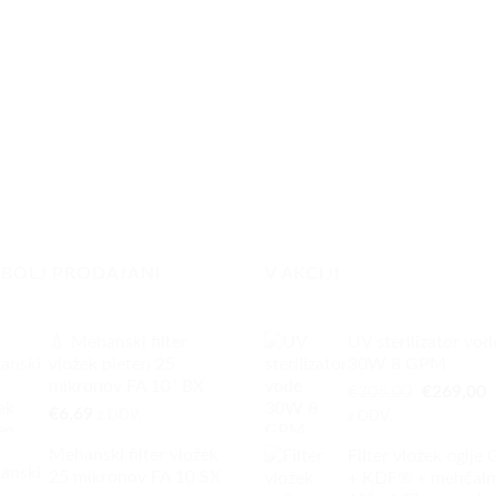
JBOLJ PRODAJANI
V AKCIJI
💧 Mehanski filter
UV sterilizator vod
vložek pleten 25
30W 8 GPM
mikronov FA 10” BX
Izvirna
T
€
305,00
€
269,00
€
6,69
cena
c
z DDV.
z DDV.
je
j
Mehanski filter vložek
Filter vložek oglje
bila:
€
25 mikronov FA 10 SX
+ KDF® + mehčaln
€305,00.