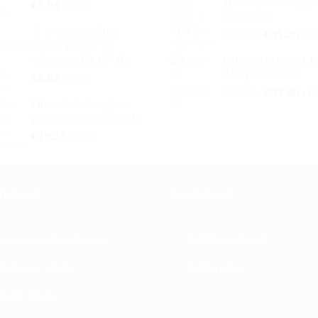
10”x 4,5”- nov odp
€
5,95
z DDV.
embalaža
💧 Mehanski filter
Izvirna
Tre
€
84,50
€
45,20
z D
vložek pleten 10
cena
cen
mikronov FA 10” BX
Filter za hladilnik 
je
je:
ADQ73693901
€
6,85
bila:
€45
z DDV.
Izvirna
Tre
€
39,20
€
33,80
€84,50.
z D
Filter vložek oglje v
cena
cen
granulatu LA 10 BX TS
je
je:
€
19,35
bila:
€33
z DDV.
€39,20.
VEZAVE
POVEZAVE
Splošni pogoji poslovanja
Politika zasebnosti
Dostava & plačilo
Spletni nakup
račilo izdelka