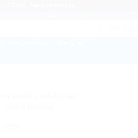
po 27.7.2026 Hvala za razumevanje.
Opusti
Akcije
O nas
Kontakt
Moj račun
€
0,00
KROGELNI VENTILI
SPOJNI ELEMENTI
ni ventil s privijalom
– ročka Kovina
1
z DDV.
ntil s privijalom 1/2” – ročka Kovina količina