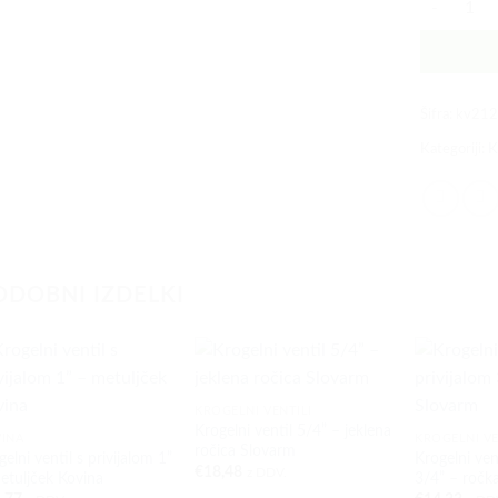
Šifra:
kv21
Kategoriji:
K
ODOBNI IZDELKI
+
+
+
KROGELNI VENTILI
Krogelni ventil 5/4” – jeklena
INA
KROGELNI VE
ročica Slovarm
gelni ventil s privijalom 1”
Krogelni vent
€
18,48
z DDV.
etuljček Kovina
3/4” – ročk