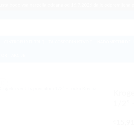
pusta bodo vsa naročila oddana od 16.7.2026 dalje odpremljena 
A
CINTROPUR FILTRI
ZA GOSPODINJSTVO
NADOMESTNI DELI
ATOR
AKCIJE
Krogel
1/2” 
€
15,9
Krogelni ve