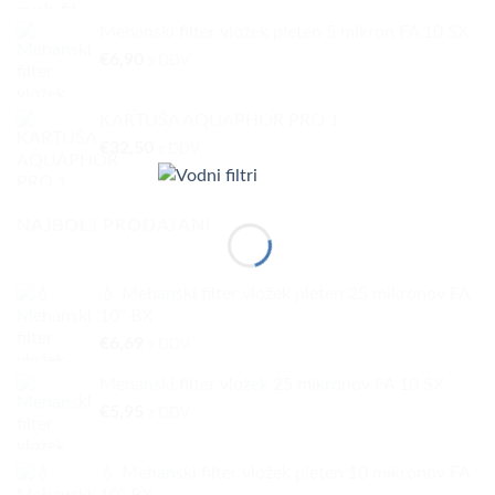
Mehanski filter vložek pleten 5 mikron FA 10 SX
€
6,90
z DDV.
KARTUŠA AQUAPHOR PRO 1
€
32,50
z DDV.
NAJBOLJ PRODAJANI
💧 Mehanski filter vložek pleten 25 mikronov FA
10” BX
€
6,69
z DDV.
Mehanski filter vložek 25 mikronov FA 10 SX
€
5,95
z DDV.
💧 Mehanski filter vložek pleten 10 mikronov FA