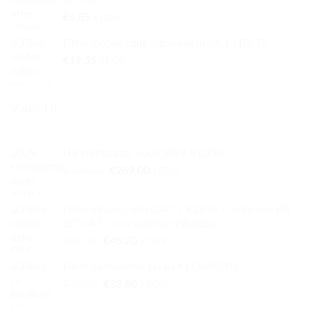
10” BX
€
6,85
z DDV.
Filter vložek oglje v granulatu LA 10 BX TS
€
19,35
z DDV.
V AKCIJI
UV sterilizator vode 30W 8 GPM
Izvirna
Trenutna
€
305,00
€
269,00
z DDV.
cena
cena
je
je:
Filter vložek oglje GAC + KDF® + mehčalni BB
bila:
€269,00.
10”x 4,5”- nov odprta embalaža
€305,00.
Izvirna
Trenutna
€
84,50
€
45,20
z DDV.
cena
cena
Filter za hladilnik LG ADQ73693901
je
je:
Izvirna
Trenutna
€
39,20
bila:
€
33,80
€45,20.
z DDV.
cena
cena
€84,50.