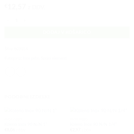
€
12,57
z DDV.
Koleno Inox 90 N/N 5/4” količina
DODAJ V KOŠARICO
Šifra:
fi09054
Kategoriji:
Inox gebo
,
Spojni elementi
PODOBNI IZDELKI
INOX GEBO
INOX GEBO
Koleno Inox 90 N/N 1”
Koleno Inox 90 N/N 1/4”
€
8,06
€
2,97
z DDV.
z DDV.