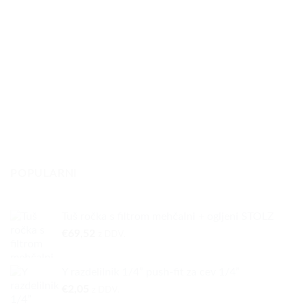
POPULARNI
Tuš ročka s filtrom mehčalni + ogljeni STOLZ
€
69,52
z DDV.
Y razdelilnik 1/4” push-fit za cev 1/4”
€
2,05
z DDV.