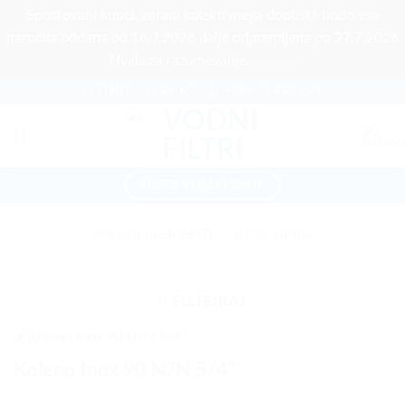
Spoštovani kupci, zaradi kolektivnega dopusta bodo vsa
naročila oddana od 16.7.2026 dalje odpremljena po 27.7.2026
Hvala za razumevanje.
Opusti
Skoči
PIŠITE
24H/7
+386 31 227 921
na
vsebino
FILTER VLOŽKI SHOP
SPOJNI ELEMENTI
/
INOX GEBO
FILTRIRAJ
Koleno Inox 90 N/N 5/4”