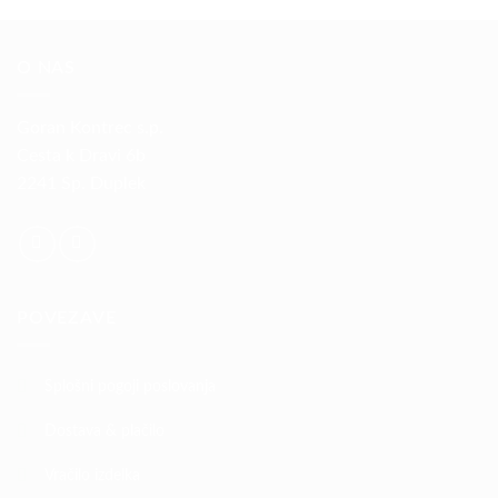
je
je:
bila:
€33,80.
€39,20.
O NAS
Goran Kontrec s.p.
Cesta k Dravi 6b
2241 Sp. Duplek
POVEZAVE
Splošni pogoji poslovanja
Dostava & plačilo
Vračilo izdelka