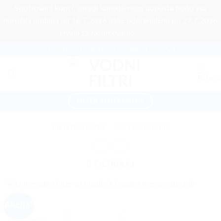
Spoštovani kupci, zaradi kolektivnega dopusta bodo vsa
naročila oddana od 16.7.2026 dalje odpremljena po 27.7.2026
Hvala za razumevanje.
Opusti
Skoči
PIŠITE
24H/7
+386 31 227 921
na
vsebino
FILTER VLOŽKI SHOP
FILTER VLOŽKI
/
ZA HLADILNIK
FILTRIRAJ
Akcija!