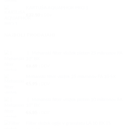
KARTUŠA AQUAPHOR PRO 1
€
32,50
z DDV.
NAJBOLJ PRODAJANI
💧 Mehanski filter vložek pleten 25 mikronov FA
10” BX
€
6,69
z DDV.
Mehanski filter vložek 25 mikronov FA 10 SX
€
5,95
z DDV.
💧 Mehanski filter vložek pleten 10 mikronov FA
10” BX
€
6,85
z DDV.
Filter vložek oglje v granulatu LA 10 BX TS