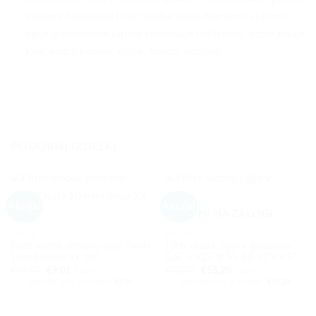
vašemu hladilniku brez izgube vode. Naravno aktivno
oglje iz kokosove lupine zmanjšuje nečistoče, odstranjuje
klor, vodni kamen, delce, barvo, vonjave.
PODOBNI IZDELKI
Akcija!
Akcija!
NI NA ZALOGI
AKCIJE
AKCIJE
Filter vložek sintrano oglje Twala
Filter vložek oglje v granulatu
10 mikronov SX 10”
GAC + KDF® 55 BB 10”x 4,5”
Izvirna
Trenutna
Izvirna
Trenutna
€
15,80
€
9,01
€
72,00
€
55,20
z DDV.
z DDV.
cena
cena
cena
cena
Najboljša cena* v 30 dneh:
€
9,01
Najboljša cena* v 30 dneh:
€
55,20
je
je:
je
je:
bila:
€9,01.
bila:
€55,20.
€15,80.
€72,00.