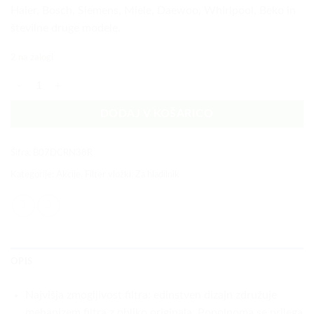
Haier, Bosch, Siemens, Miele, Daewoo, Whirlpool, Beko in
številne druge modele.
2 na zalogi
Univerzalni filter za hladilnik Golden Icepure zunanji količina
DODAJ V KOŠARICO
Šifra:
B07DCRN38R
Kategorije:
Akcije
,
Filter vložki
,
Za hladilnik
OPIS
Najvišja zmogljivost filtra: edinstven dizajn združuje
mehanizem filtra z obliko originala. Popolnoma se prilega