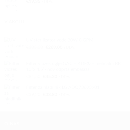
€
19,35
z DDV.
V AKCIJI
UV sterilizator vode 30W 8 GPM
Izvirna
Trenutna
€
305,00
€
269,00
z DDV.
cena
cena
je
je:
Filter vložek oglje GAC + KDF® + mehčalni BB
bila:
€269,00.
10”x 4,5”- nov odprta embalaža
€305,00.
Izvirna
Trenutna
€
84,50
€
45,20
z DDV.
cena
cena
Filter za hladilnik LG ADQ73693901
je
je:
Izvirna
Trenutna
€
39,20
bila:
€
33,80
€45,20.
z DDV.
cena
cena
€84,50.
je
je:
bila:
€33,80.
€39,20.
O NAS