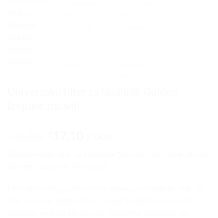
Univerzalni filter za hladilnik Golden
Icepure zunanji
Izvirna
Trenutna
€
21,80
€
17,10
z DDV.
cena
cena
Zunanji vodni filter za hladilnike Samsung, LG, Haier, Bosch,
je
je:
Siemens, Daewoo, Whirlpool
bila:
€17,10.
€21,80.
Filterski vložek je primeren za skoraj vse hladilnike side-by-
side z vodnim priključkom 1/4 palca (približno 6 mm) in
zunanjim vodnim filtrom, npr. hladilnike Samsung, LG,