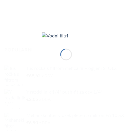
POPULARNI
Tuš ročka s filtrom mehčalni + ogljeni STOLZ
€
69,52
z DDV.
Y razdelilnik 1/4” push-fit za cev 1/4”
€
2,05
z DDV.
Mehanski filter vložek pleten 5 mikron FA 10 SX
€
6,90
z DDV.