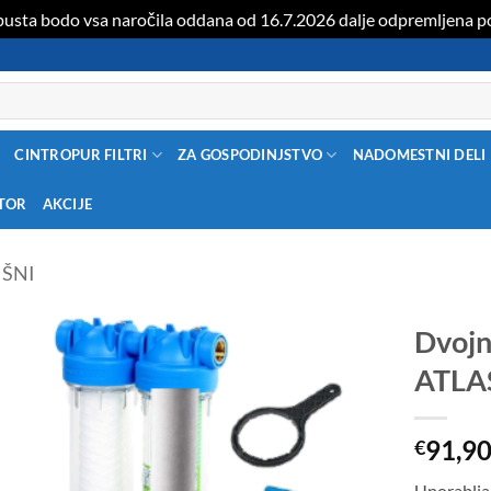
opusta bodo vsa naročila oddana od 16.7.2026 dalje odpremljena 
CINTROPUR FILTRI
ZA GOSPODINJSTVO
NADOMESTNI DELI
ATOR
AKCIJE
IŠNI
Dvojni
ATLAS
91,9
€
Uporablja