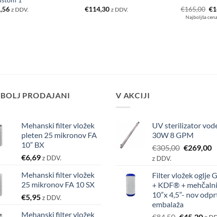
Iz
,56
€
114,30
€
165,00
€
1
z DDV.
z DDV.
ce
Najboljša cena
je
bil
€1
BOLJ PRODAJANI
V AKCIJI
Mehanski filter vložek
UV sterilizator vod
pleten 25 mikronov FA
30W 8 GPM
10” BX
Izvirna
T
€
305,00
€
269,00
€
6,69
cena
c
z DDV.
z DDV.
je
je
Mehanski filter vložek
Filter vložek oglje
bila:
€
25 mikronov FA 10 SX
+ KDF® + mehčaln
€305,00.
10”x 4,5”- nov odpr
€
5,95
z DDV.
embalaža
Mehanski filter vložek
Izvirna
Tre
€
84,50
€
45,20