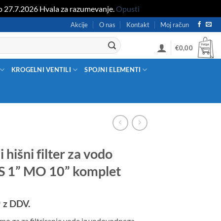
po 27.7.2026 Hvala za razumevanje.
Opusti
Akcije
O nas
Kontakt
Moj račun
€
0,00
KROGELNI VENTILI
SPOJNI ELEMENTI
 hišni filter za vodo
 1” MO 10” komplet
0
z DDV.
mo ga za filtriranje vode iz vodovodnega