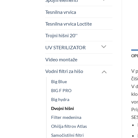
Tesnilna vrvica
Tesnilna vrvica Loctite
Trojni hišni 20''
UV STERILIZATOR
OP
Video montaže
V p
Vodni filtri za hišo
čiš
Big Blue
V d
BIG F PRO
klo
Big hydra
von
Dvojni hišni
Pri
SE
Filter medenina
Ohišja filtrov Atlas
Samočistilni filtri