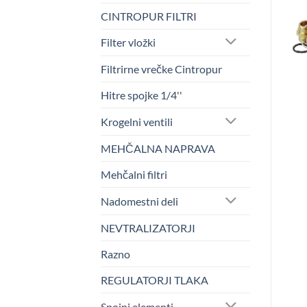
CINTROPUR FILTRI
Filter vložki
Filtrirne vrečke Cintropur
Hitre spojke 1/4''
Krogelni ventili
MEHČALNA NAPRAVA
Mehčalni filtri
Nadomestni deli
NEVTRALIZATORJI
Razno
REGULATORJI TLAKA
Spojni elementi