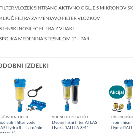
FILTER VLOŽEK SINTRANO AKTIVNO OGLJE 5 MIKRONOV SX
KLJUČ FILTRA ZA MENJAVO FILTER VLOŽKOV
STENSKI NOSILEC FILTRA Z VIJAKI
SPOJKA MEDENINA S TESNILOM 1” – PAR
ODOBNI IZDELKI
Akcija!
+
+
+
OČISTILNI FILTRI
VODNI FILTRI ZA HIŠO
TROJNI HIŠNI 
očistilni filter vode
Dvojni hišni filter ATLAS
Trojni hišni
AS Hydra RLH z ročnim
Hydra RAH LA 3/4”
Hydra RAH 
ustom 1”