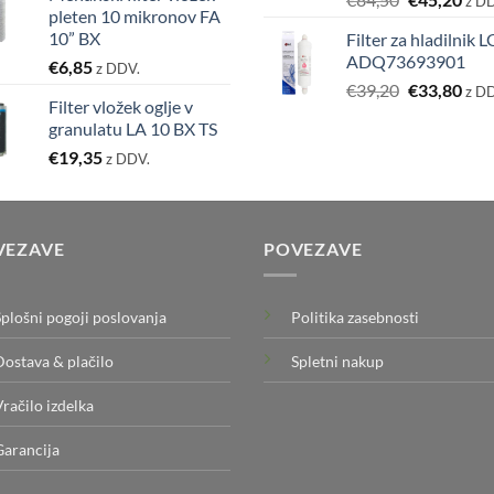
z D
pleten 10 mikronov FA
cena
cen
10” BX
Filter za hladilnik L
je
je:
ADQ73693901
€
6,85
bila:
€45,
z DDV.
Izvirna
Tre
€
39,20
€
33,80
€84,50.
z D
Filter vložek oglje v
cena
cen
granulatu LA 10 BX TS
je
je:
€
19,35
bila:
€33,
z DDV.
€39,20.
VEZAVE
POVEZAVE
Splošni pogoji poslovanja
Politika zasebnosti
Dostava & plačilo
Spletni nakup
Vračilo izdelka
Garancija