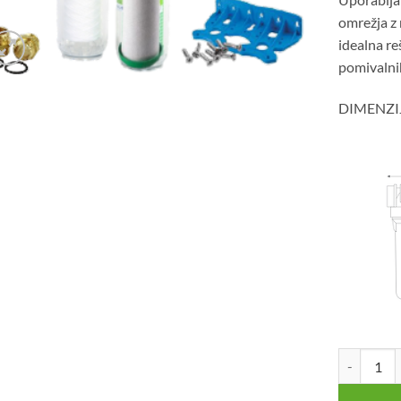
omrežja z 
idealna re
pomivalnih
DIMENZI
Dvojni hišn