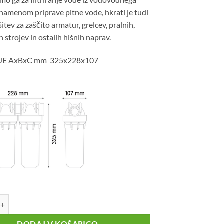
namenom priprave pitne vode, hkrati je tudi
šitev za zaščito armatur, grelcev, pralnih,
 strojev in ostalih hišnih naprav.
JE AxBxC mm 325x228x107
i filter za vodo ATLAS 1” MO 10” komplet količina