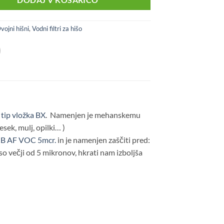
DODAJ V KOŠARICO
vojni hišni
,
Vodni filtri za hišo
 tip vložka BX
. Namenjen je mehanskemu
esek, mulj, opilki… )
e CB AF VOC 5mcr.
in je namenjen zaščiti pred:
i so večji od 5 mikronov, hkrati nam izboljša