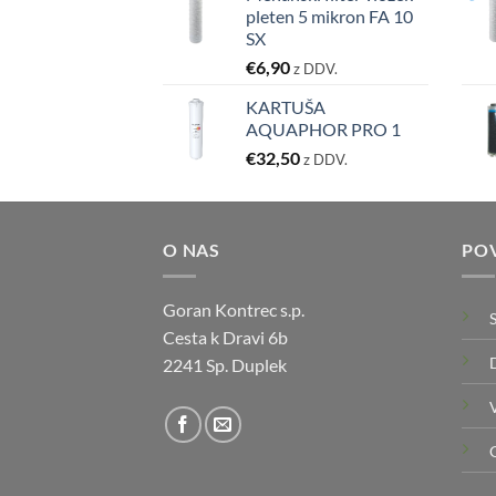
pleten 5 mikron FA 10
SX
€
6,90
z DDV.
KARTUŠA
AQUAPHOR PRO 1
€
32,50
z DDV.
O NAS
PO
Goran Kontrec s.p.
Cesta k Dravi 6b
2241 Sp. Duplek