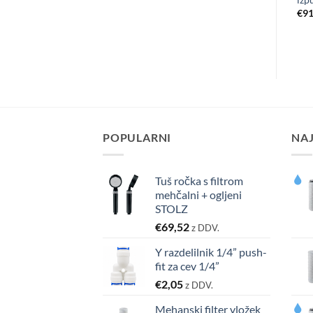
€
49,92
€
47,80
€
91
z DDV.
z DDV.
POPULARNI
NAJ
Tuš ročka s filtrom
mehčalni + ogljeni
STOLZ
€
69,52
z DDV.
Y razdelilnik 1/4” push-
fit za cev 1/4”
€
2,05
z DDV.
Mehanski filter vložek