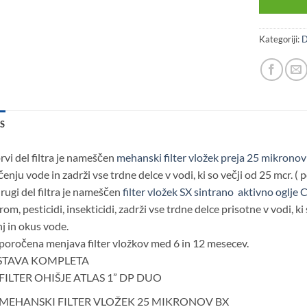
Kategoriji:
D
IS
rvi del filtra je nameščen
mehanski filter vložek preja 25 mikronov
čenju vode in zadrži vse trdne delce v vodi, ki so večji od 25 mcr. ( p
rugi del filtra je nameščen
filter vložek SX sintrano aktivno oglj
rom, pesticidi, insekticidi, zadrži vse trdne delce prisotne v vodi, k
j in okus vode.
poročena menjava filter vložkov med 6 in 12 mesecev.
STAVA KOMPLETA
FILTER OHIŠJE ATLAS 1” DP DUO
MEHANSKI FILTER VLOŽEK 25 MIKRONOV BX