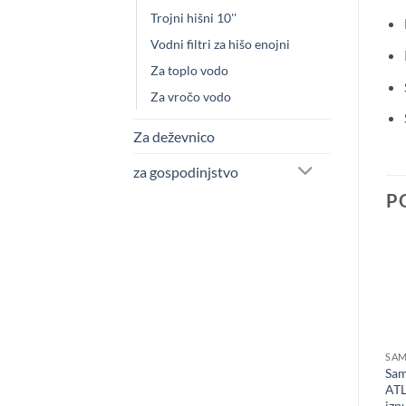
Trojni hišni 10''
Vodni filtri za hišo enojni
Za toplo vodo
Za vročo vodo
Za deževnico
za gospodinjstvo
P
+
+
VODNI FILTRI ZA HIŠO
VODNI FILTRI ZA HIŠO
SAM
Mehanski filter za vodo
Mehanski filter za vodo 25 1”
Sam
ATLAS 1” BX 50
10” SX
ATL
izp